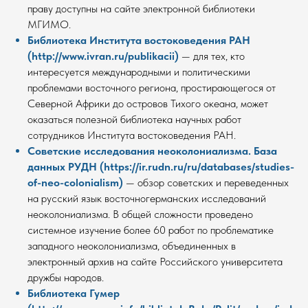
праву доступны на сайте электронной библиотеки
МГИМО.
Библиотека Института востоковедения РАН
(http://www.ivran.ru/publikacii)
— для тех, кто
интересуется международными и политическими
проблемами восточного региона, простирающегося от
Северной Африки до островов Тихого океана, может
оказаться полезной библиотека научных работ
сотрудников Института востоковедения РАН.
Советские исследования неоколониализма. База
данных РУДН (https://ir.rudn.ru/ru/databases/studies-
of-neo-colonialism)
— обзор советских и переведенных
на русский язык восточногерманских исследований
неоколониализма. В общей сложности проведено
системное изучение более 60 работ по проблематике
западного неоколониализма, объединенных в
электронный архив на сайте Российского университета
дружбы народов.
Библиотека Гумер