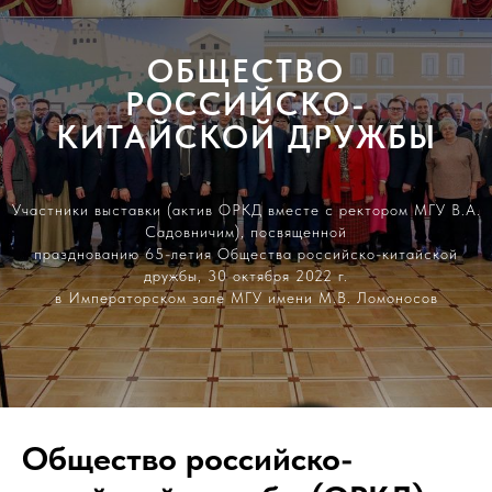
ОБЩЕСТВО
РОССИЙСКО-
КИТАЙСКОЙ ДРУЖБЫ
Участники выставки (актив ОРКД вместе с ректором МГУ В.А.
Садовничим), посвященной
празднованию 65-летия Общества российско-китайской
дружбы, 30 октября 2022 г.
в Императорском зале МГУ имени М.В. Ломоносов
Общество российско-