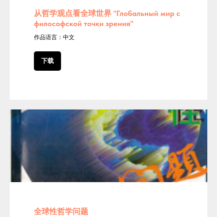
从哲学观点看全球世界
"
Глобальный мир с
философской точки зрения"
作品语言：中文
下载
全球性哲学问题