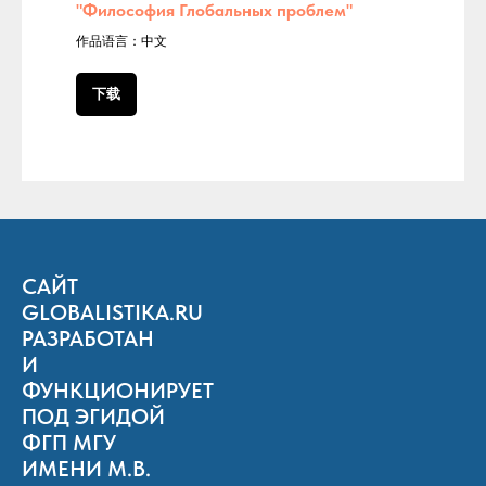
"Философия Глобальных проблем"
作品语言：中文
下载
САЙТ
GLOBALISTIKA.RU
РАЗРАБОТАН
И
ФУНКЦИОНИРУЕТ
ПОД ЭГИДОЙ
ФГП МГУ
ИМЕНИ М.В.